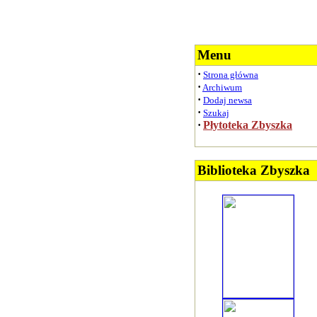
Menu
·
Strona główna
·
Archiwum
·
Dodaj newsa
·
Szukaj
·
Płytoteka Zbyszka
Biblioteka Zbyszka