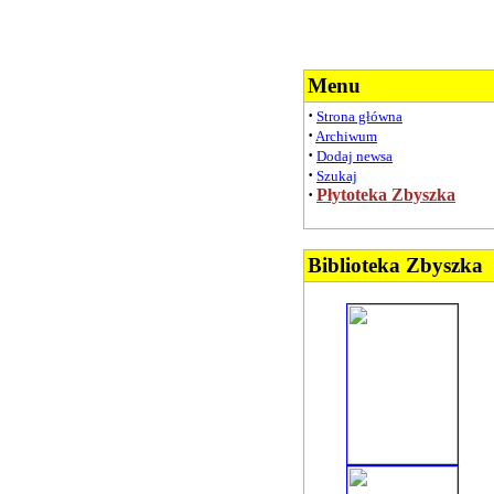
Menu
·
Strona główna
·
Archiwum
·
Dodaj newsa
·
Szukaj
·
Płytoteka Zbyszka
Biblioteka Zbyszka