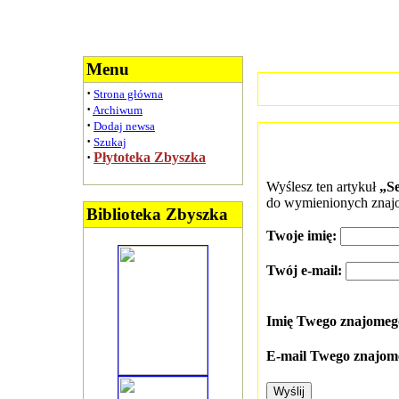
Menu
·
Strona główna
·
Archiwum
·
Dodaj newsa
·
Szukaj
·
Płytoteka Zbyszka
Wyślesz ten artykuł
„S
do wymienionych znaj
Biblioteka Zbyszka
Twoje imię:
Twój e-mail:
Imię Twego znajome
E-mail Twego znajom