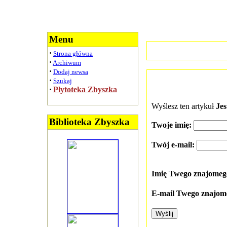
Menu
·
Strona główna
·
Archiwum
·
Dodaj newsa
·
Szukaj
·
Płytoteka Zbyszka
Wyślesz ten artykuł
Jes
Biblioteka Zbyszka
Twoje imię:
Twój e-mail:
Imię Twego znajome
E-mail Twego znajom