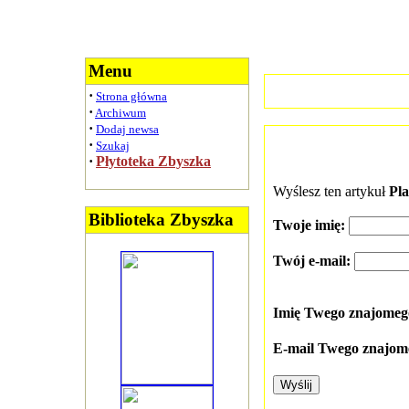
Menu
·
Strona główna
·
Archiwum
·
Dodaj newsa
·
Szukaj
·
Płytoteka Zbyszka
Wyślesz ten artykuł
Pl
Biblioteka Zbyszka
Twoje imię:
Twój e-mail:
Imię Twego znajome
E-mail Twego znajom