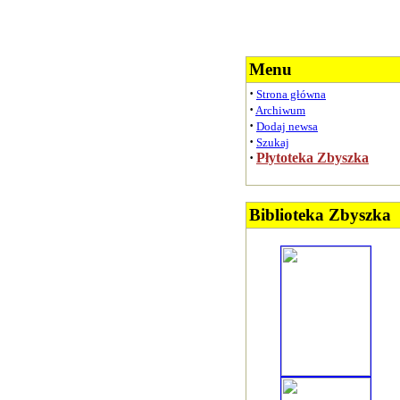
Menu
·
Strona główna
·
Archiwum
·
Dodaj newsa
·
Szukaj
·
Płytoteka Zbyszka
Biblioteka Zbyszka