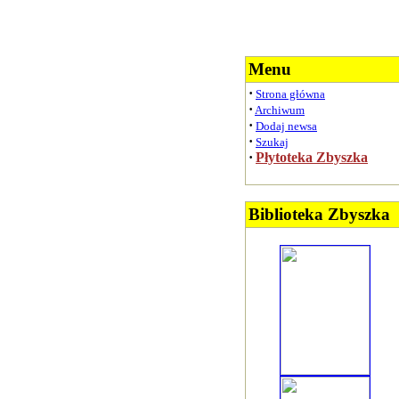
Menu
·
Strona główna
·
Archiwum
·
Dodaj newsa
·
Szukaj
·
Płytoteka Zbyszka
Biblioteka Zbyszka