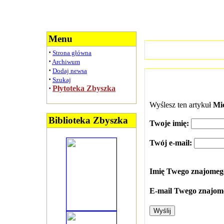
Menu
·
Strona główna
·
Archiwum
·
Dodaj newsa
·
Szukaj
·
Płytoteka Zbyszka
Wyślesz ten artykuł
Mic
Biblioteka Zbyszka
Twoje imię:
Twój e-mail:
Imię Twego znajome
E-mail Twego znajom