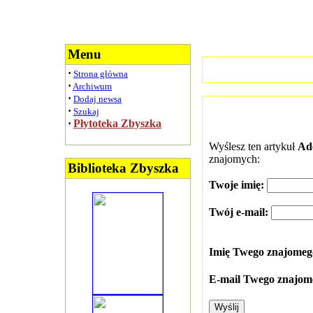
Menu
·
Strona główna
·
Archiwum
·
Dodaj newsa
·
Szukaj
·
Płytoteka Zbyszka
Wyślesz ten artykuł
Ad
znajomych:
Biblioteka Zbyszka
Twoje imię:
Twój e-mail:
Imię Twego znajome
E-mail Twego znajom