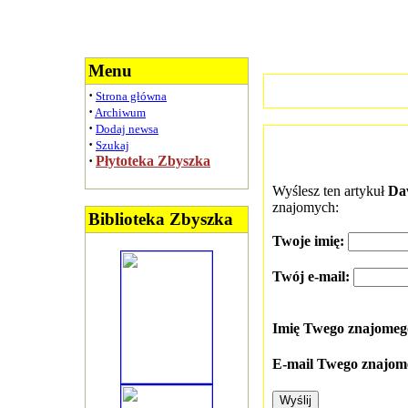
Menu
·
Strona główna
·
Archiwum
·
Dodaj newsa
·
Szukaj
·
Płytoteka Zbyszka
Wyślesz ten artykuł
Dav
znajomych:
Biblioteka Zbyszka
Twoje imię:
Twój e-mail:
Imię Twego znajome
E-mail Twego znajom