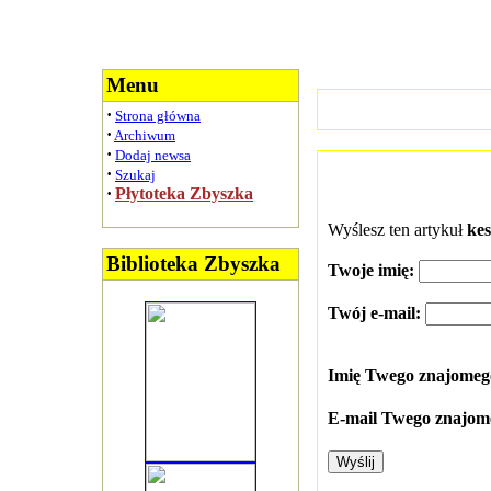
Menu
·
Strona główna
·
Archiwum
·
Dodaj newsa
·
Szukaj
·
Płytoteka Zbyszka
Wyślesz ten artykuł
kes
Biblioteka Zbyszka
Twoje imię:
Twój e-mail:
Imię Twego znajome
E-mail Twego znajom