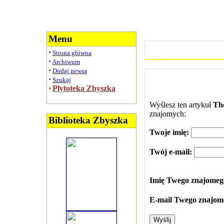
Menu
·
Strona główna
·
Archiwum
·
Dodaj newsa
·
Szukaj
·
Płytoteka Zbyszka
Wyślesz ten artykuł
The
znajomych:
Biblioteka Zbyszka
Twoje imię:
Twój e-mail:
Imię Twego znajome
E-mail Twego znajom