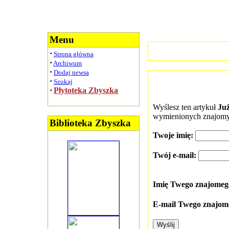
Menu
·
Strona główna
·
Archiwum
·
Dodaj newsa
·
Szukaj
·
Płytoteka Zbyszka
Wyślesz ten artykuł
Już
wymienionych znajomy
Biblioteka Zbyszka
Twoje imię:
Twój e-mail:
Imię Twego znajome
E-mail Twego znajom