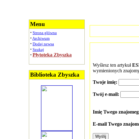
Menu
·
Strona główna
·
Archiwum
·
Dodaj newsa
·
Szukaj
·
Płytoteka Zbyszka
Wyślesz ten artykuł
ES
wymienionych znajomy
Biblioteka Zbyszka
Twoje imię:
Twój e-mail:
Imię Twego znajome
E-mail Twego znajom