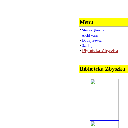
Menu
·
Strona główna
·
Archiwum
·
Dodaj newsa
·
Szukaj
·
Płytoteka Zbyszka
Biblioteka Zbyszka