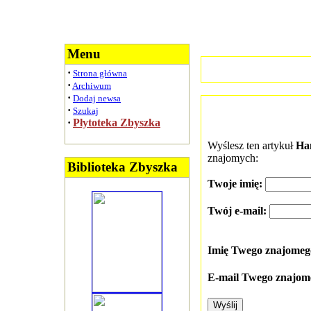
Menu
·
Strona główna
·
Archiwum
·
Dodaj newsa
·
Szukaj
·
Płytoteka Zbyszka
Wyślesz ten artykuł
Han
znajomych:
Biblioteka Zbyszka
Twoje imię:
Twój e-mail:
Imię Twego znajome
E-mail Twego znajom