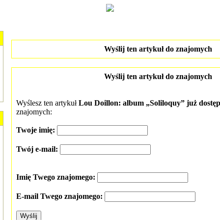
Wyślij ten artykuł do znajomych
Wyślij ten artykuł do znajomych
Wyślesz ten artykuł
Lou Doillon: album „Soliloquy” już dostę
znajomych:
Twoje imię:
Twój e-mail:
Imię Twego znajomego:
E-mail Twego znajomego: