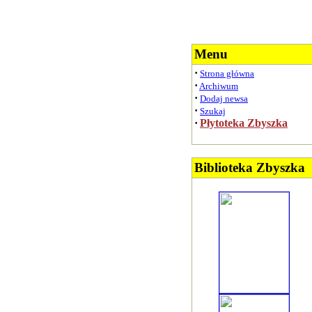
Menu
·
Strona główna
·
Archiwum
·
Dodaj newsa
·
Szukaj
·
Płytoteka Zbyszka
Biblioteka Zbyszka