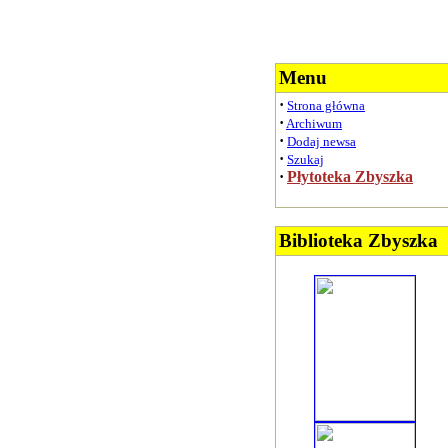
Menu
·
Strona główna
·
Archiwum
·
Dodaj newsa
·
Szukaj
·
Płytoteka Zbyszka
Biblioteka Zbyszka