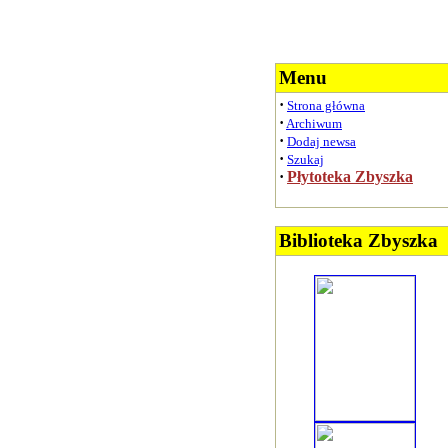
Menu
·
Strona główna
·
Archiwum
·
Dodaj newsa
·
Szukaj
·
Płytoteka Zbyszka
Biblioteka Zbyszka