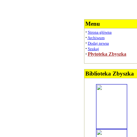
Menu
·
Strona główna
·
Archiwum
·
Dodaj newsa
·
Szukaj
·
Płytoteka Zbyszka
Biblioteka Zbyszka