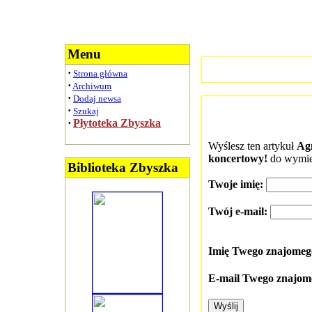
Menu
·
Strona główna
·
Archiwum
·
Dodaj newsa
·
Szukaj
·
Płytoteka Zbyszka
Wyślesz ten artykuł
Ag
koncertowy!
do wymie
Biblioteka Zbyszka
Twoje imię:
Twój e-mail:
Imię Twego znajome
E-mail Twego znajom