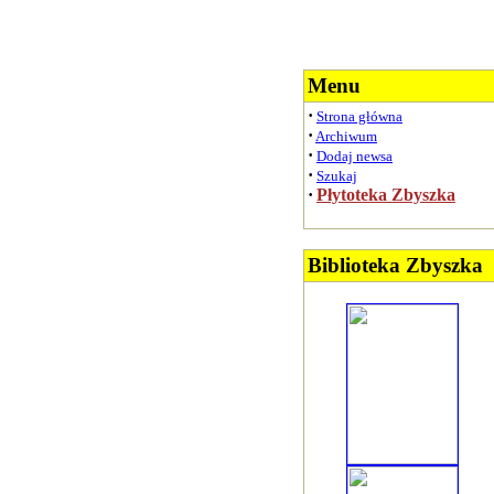
Menu
·
Strona główna
·
Archiwum
·
Dodaj newsa
·
Szukaj
·
Płytoteka Zbyszka
Biblioteka Zbyszka