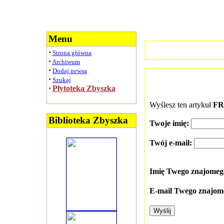
Menu
·
Strona główna
·
Archiwum
·
Dodaj newsa
·
Szukaj
·
Płytoteka Zbyszka
Wyślesz ten artykuł
FR
Biblioteka Zbyszka
Twoje imię:
Twój e-mail:
Imię Twego znajome
E-mail Twego znajom