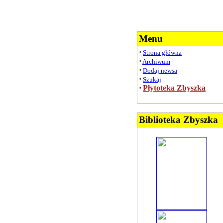
Menu
·
Strona główna
·
Archiwum
·
Dodaj newsa
·
Szukaj
·
Płytoteka Zbyszka
Biblioteka Zbyszka