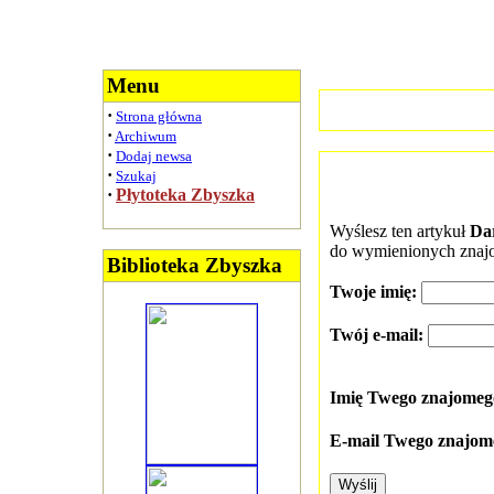
Menu
·
Strona główna
·
Archiwum
·
Dodaj newsa
·
Szukaj
·
Płytoteka Zbyszka
Wyślesz ten artykuł
Dar
do wymienionych znaj
Biblioteka Zbyszka
Twoje imię:
Twój e-mail:
Imię Twego znajome
E-mail Twego znajom