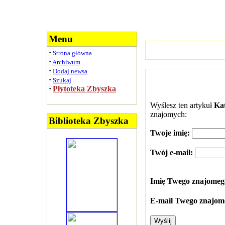
Menu
·
Strona główna
·
Archiwum
·
Dodaj newsa
·
Szukaj
·
Płytoteka Zbyszka
Wyślesz ten artykuł
Ka
znajomych:
Biblioteka Zbyszka
Twoje imię:
Twój e-mail:
Imię Twego znajome
E-mail Twego znajom