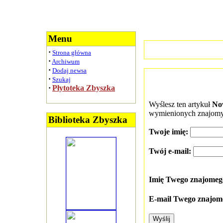
Menu
·
Strona główna
·
Archiwum
·
Dodaj newsa
·
Szukaj
·
Płytoteka Zbyszka
Wyślesz ten artykuł
No
wymienionych znajomy
Biblioteka Zbyszka
Twoje imię:
Twój e-mail:
Imię Twego znajome
E-mail Twego znajom