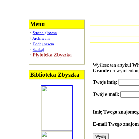
Menu
·
Strona główna
·
Archiwum
·
Dodaj newsa
·
Szukaj
·
Płytoteka Zbyszka
Wyślesz ten artykuł
Who
Grande
do wymienion
Biblioteka Zbyszka
Twoje imię:
Twój e-mail:
Imię Twego znajome
E-mail Twego znajom