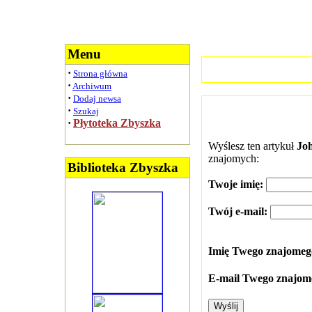
Menu
·
Strona główna
·
Archiwum
·
Dodaj newsa
·
Szukaj
·
Płytoteka Zbyszka
Wyślesz ten artykuł
Joh
znajomych:
Biblioteka Zbyszka
Twoje imię:
Twój e-mail:
Imię Twego znajome
E-mail Twego znajom