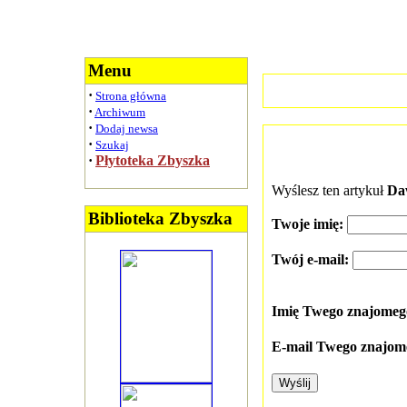
Menu
·
Strona główna
·
Archiwum
·
Dodaj newsa
·
Szukaj
·
Płytoteka Zbyszka
Wyślesz ten artykuł
Da
Biblioteka Zbyszka
Twoje imię:
Twój e-mail:
Imię Twego znajome
E-mail Twego znajom