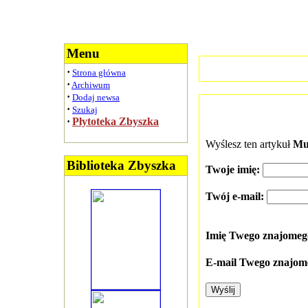
Menu
·
Strona główna
·
Archiwum
·
Dodaj newsa
·
Szukaj
·
Płytoteka Zbyszka
Wyślesz ten artykuł
Mu
Biblioteka Zbyszka
Twoje imię:
Twój e-mail:
Imię Twego znajome
E-mail Twego znajom