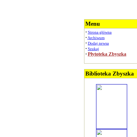
Menu
·
Strona główna
·
Archiwum
·
Dodaj newsa
·
Szukaj
·
Płytoteka Zbyszka
Biblioteka Zbyszka