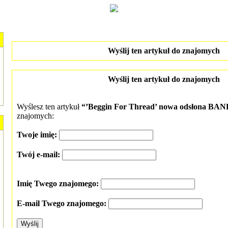
Wyślij ten artykuł do znajomych
Wyślij ten artykuł do znajomych
Wyślesz ten artykuł
“’Beggin For Thread’ nowa odsłona BA
znajomych:
Twoje imię:
Twój e-mail:
Imię Twego znajomego:
E-mail Twego znajomego: