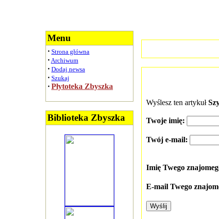
Menu
·
Strona główna
·
Archiwum
·
Dodaj newsa
·
Szukaj
·
Płytoteka Zbyszka
Wyślesz ten artykuł
Sz
Biblioteka Zbyszka
Twoje imię:
Twój e-mail:
Imię Twego znajome
E-mail Twego znajom