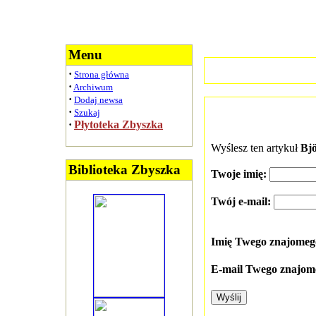
Menu
·
Strona główna
·
Archiwum
·
Dodaj newsa
·
Szukaj
·
Płytoteka Zbyszka
Wyślesz ten artykuł
Bj
Biblioteka Zbyszka
Twoje imię:
Twój e-mail:
Imię Twego znajome
E-mail Twego znajom