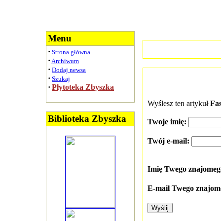
Menu
·
Strona główna
·
Archiwum
·
Dodaj newsa
·
Szukaj
·
Płytoteka Zbyszka
Wyślesz ten artykuł
Fas
Biblioteka Zbyszka
Twoje imię:
Twój e-mail:
Imię Twego znajome
E-mail Twego znajom