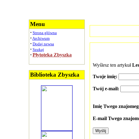
Menu
·
Strona główna
·
Archiwum
·
Dodaj newsa
·
Szukaj
·
Płytoteka Zbyszka
Wyślesz ten artykuł
Led
Biblioteka Zbyszka
Twoje imię:
Twój e-mail:
Imię Twego znajome
E-mail Twego znajom