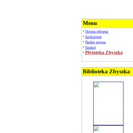
Menu
·
Strona główna
·
Archiwum
·
Dodaj newsa
·
Szukaj
·
Płytoteka Zbyszka
Biblioteka Zbyszka