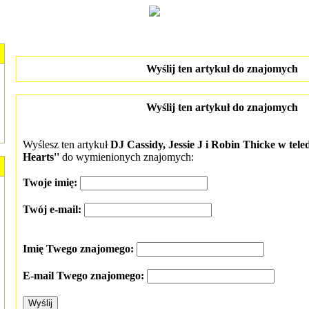
Wyślij ten artykuł do znajomych
Wyślij ten artykuł do znajomych
Wyślesz ten artykuł
DJ Cassidy, Jessie J i Robin Thicke w teled
Hearts''
do wymienionych znajomych:
Twoje imię:
Twój e-mail:
Imię Twego znajomego:
E-mail Twego znajomego: