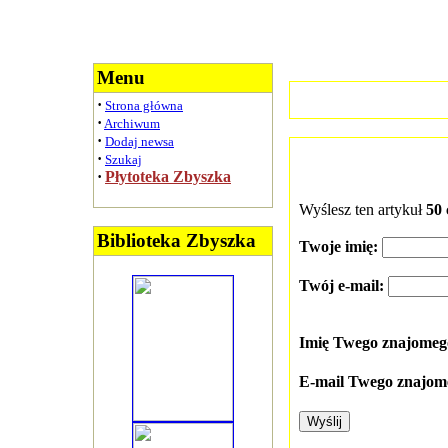
Menu
·
Strona główna
·
Archiwum
·
Dodaj newsa
·
Szukaj
·
Płytoteka Zbyszka
Wyślesz ten artykuł
50 
Biblioteka Zbyszka
Twoje imię:
Twój e-mail:
Imię Twego znajome
E-mail Twego znajom