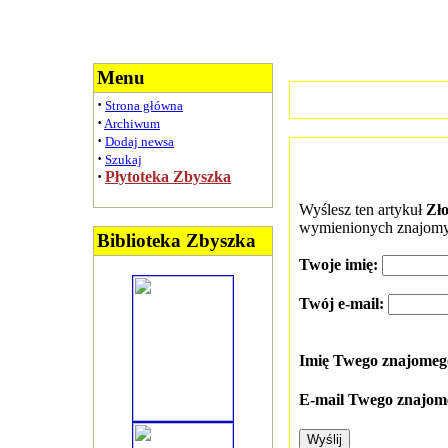
Menu
·
Strona główna
·
Archiwum
·
Dodaj newsa
·
Szukaj
·
Płytoteka Zbyszka
Wyślesz ten artykuł
Zło
wymienionych znajomy
Biblioteka Zbyszka
Twoje imię:
Twój e-mail:
Imię Twego znajome
E-mail Twego znajom