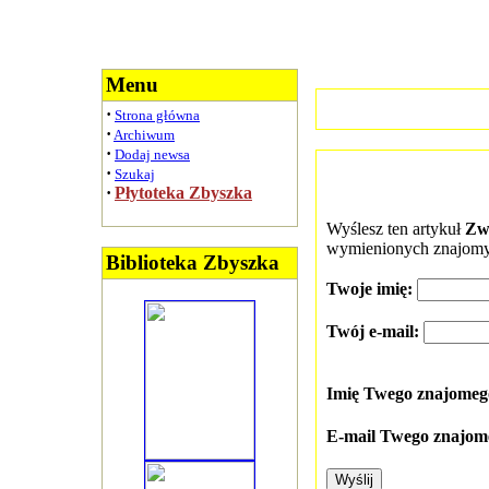
Menu
·
Strona główna
·
Archiwum
·
Dodaj newsa
·
Szukaj
·
Płytoteka Zbyszka
Wyślesz ten artykuł
Zw
wymienionych znajomy
Biblioteka Zbyszka
Twoje imię:
Twój e-mail:
Imię Twego znajome
E-mail Twego znajom