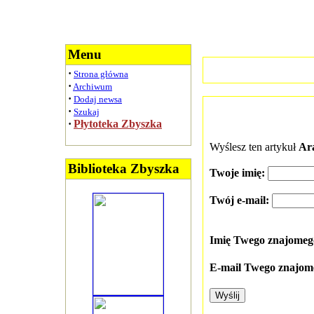
Menu
·
Strona główna
·
Archiwum
·
Dodaj newsa
·
Szukaj
·
Płytoteka Zbyszka
Wyślesz ten artykuł
Ar
Biblioteka Zbyszka
Twoje imię:
Twój e-mail:
Imię Twego znajome
E-mail Twego znajom