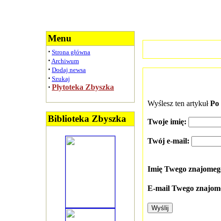
Menu
·
Strona główna
·
Archiwum
·
Dodaj newsa
·
Szukaj
·
Płytoteka Zbyszka
Wyślesz ten artykuł
Po 
Biblioteka Zbyszka
Twoje imię:
Twój e-mail:
Imię Twego znajome
E-mail Twego znajom