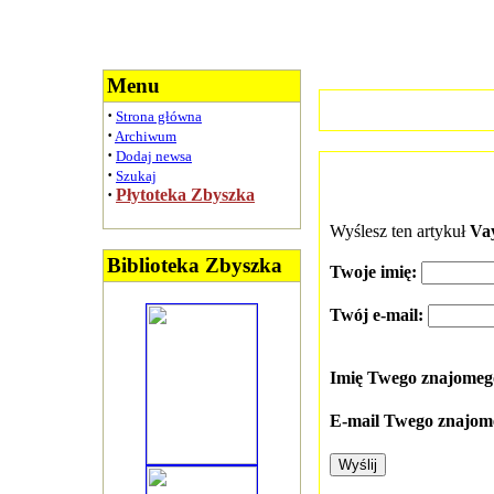
Menu
·
Strona główna
·
Archiwum
·
Dodaj newsa
·
Szukaj
·
Płytoteka Zbyszka
Wyślesz ten artykuł
Va
Biblioteka Zbyszka
Twoje imię:
Twój e-mail:
Imię Twego znajome
E-mail Twego znajom