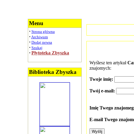
Menu
·
Strona główna
·
Archiwum
·
Dodaj newsa
·
Szukaj
·
Płytoteka Zbyszka
Wyślesz ten artykuł
Cam
znajomych:
Biblioteka Zbyszka
Twoje imię:
Twój e-mail:
Imię Twego znajome
E-mail Twego znajom