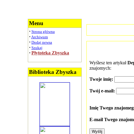
Menu
·
Strona główna
·
Archiwum
·
Dodaj newsa
·
Szukaj
·
Płytoteka Zbyszka
Wyślesz ten artykuł
De
znajomych:
Biblioteka Zbyszka
Twoje imię:
Twój e-mail:
Imię Twego znajome
E-mail Twego znajom