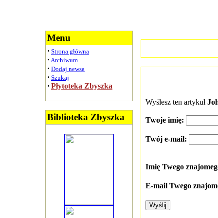
Menu
·
Strona główna
·
Archiwum
·
Dodaj newsa
·
Szukaj
·
Płytoteka Zbyszka
Wyślesz ten artykuł
Jo
Biblioteka Zbyszka
Twoje imię:
Twój e-mail:
Imię Twego znajome
E-mail Twego znajom