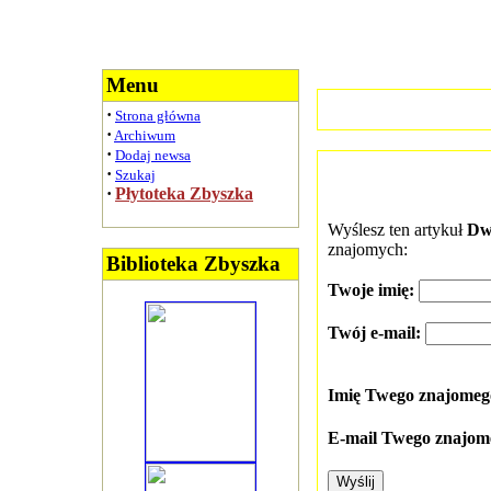
Menu
·
Strona główna
·
Archiwum
·
Dodaj newsa
·
Szukaj
·
Płytoteka Zbyszka
Wyślesz ten artykuł
Dw
znajomych:
Biblioteka Zbyszka
Twoje imię:
Twój e-mail:
Imię Twego znajome
E-mail Twego znajom