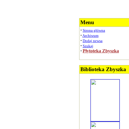
Menu
·
Strona główna
·
Archiwum
·
Dodaj newsa
·
Szukaj
·
Płytoteka Zbyszka
Biblioteka Zbyszka