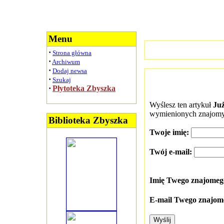
Menu
·
Strona główna
·
Archiwum
·
Dodaj newsa
·
Szukaj
·
Płytoteka Zbyszka
Wyślesz ten artykuł
Ju
wymienionych znajomy
Biblioteka Zbyszka
Twoje imię:
Twój e-mail:
Imię Twego znajome
E-mail Twego znajom