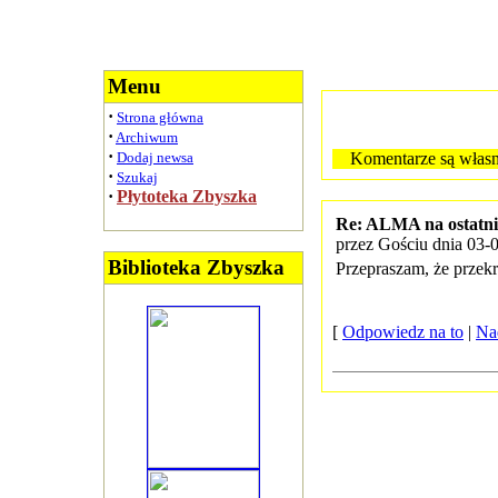
Menu
·
Strona główna
·
Archiwum
·
Dodaj newsa
Komentarze są własn
·
Szukaj
·
Płytoteka Zbyszka
Re: ALMA na ostatnie
przez Gościu dnia 03-
Biblioteka Zbyszka
Przepraszam, że prze
[
Odpowiedz na to
|
Na